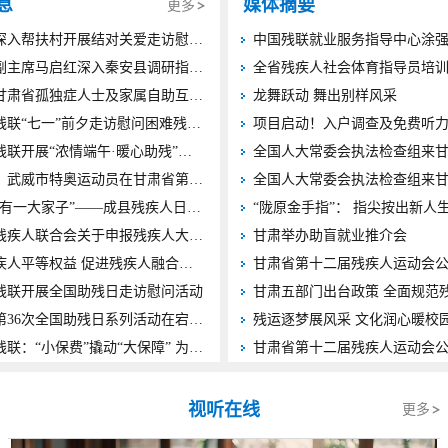
息
媒体摘要
更多
市残联深入帮扶村开展结对关爱走访慰问活动
省肢协副主席马启红深入秦安县调研指导残疾人重点项目建设工作
2026年甘肃省孤独症人士及家属自助互助康复培训班在山丹县举办
龙舞跃动 舞出别样风采
庆阳市残联“七一”前夕走访慰问困难残疾人党员
项目启动！入户调查及免费听
张掖市残联开展“浓情端午·暖心助残”志愿服务活动 残健携手共迎端午佳节
【喜报】武威市特奥运动员在甘肃省第六届特殊奥林匹克运动会上取得优异成绩
“这里，有一大家子”——成县残疾人日间照料中心点亮特殊群体“幸福微光”
“陇原金手指”： 指尖按出新人
两当县残疾人联合会关于申报残疾人大学生就业补贴的公告
甘肃举办助盲就业推介会
保障残疾人平等权益 促进残疾人融合发展｜平凉市第三十六个全国助残日活动温情启幕
残联开展全国助残日走访慰问活动
陇南市第36次全国助残日系列活动在宕昌县启动
民乐县残联：“小保费”撬动“大保障” 为1227名困难重度残疾人撑起“安全伞”
视听在线
更多