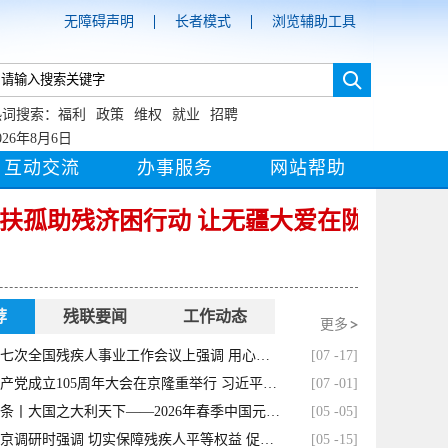
无障碍声明
长者模式
浏览辅助工具
热词搜索：
福利
政策
维权
就业
招聘
026年8月6日
互动交流
办事服务
网站帮助
扶孤助残济困行动 让无疆大爱在陇原上空恒
荐
残联要闻
工作动态
更多
谌贻琴在第七次全国残疾人事业工作会议上强调 用心用情做好残疾人工作 不断推进残疾人事业全面发展高质量发展
[07 -17]
庆祝中国共产党成立105周年大会在京隆重举行 习近平发表重要讲话
[07 -01]
新华全媒头条丨大国之大利天下——2026年春季中国元首外交纪事
[05 -05]
谌贻琴在北京调研时强调 切实保障残疾人平等权益 促进残疾人事业全面发展
[05 -15]