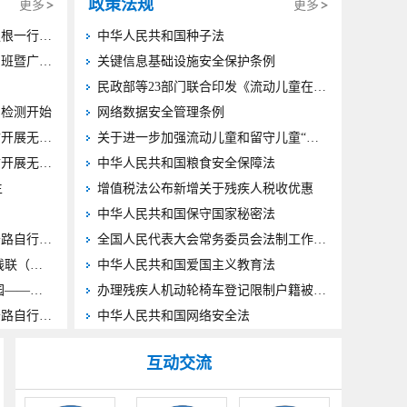
政策法规
更多
更多
中国残联就业服务指导中心涂强根一行来甘调研高校残疾人毕业生就业工作
中华人民共和国种子法
全省残疾人社会体育指导员培训班暨广场龙舞项目推广活动在新区举行
关键信息基础设施安全保护条例
民政部等23部门联合印发《流动儿童在居住地享有关爱服务基础清单工作索引》
力检测开始
网络数据安全管理条例
全国人大常委会执法检查组来甘开展无障碍环境建设法执法检查 郑建邦杨振武胡昌升出席座谈会并讲话
关于进一步加强流动儿童和留守儿童“精准摸排、精确建档、精细服务”工作的通知
全国人大常委会执法检查组来甘开展无障碍环境建设法执法检查 郑建邦杨振武胡昌升出席座谈会并讲话
中华人民共和国粮食安全保障法
生
​增值税法公布新增关于残疾人税收优惠
中华人民共和国保守国家秘密法
甘肃省第十二届残疾人运动会公路自行车比赛将在定西举行
全国人民代表大会常务委员会法制工作委员会 关于2025年备案审查工作情况的报告
甘肃五部门出台政策 全面规范残联（残协）专职委员队伍建设
中华人民共和国爱国主义教育法
残运逐梦展风采 文化润心暖校园——省残联文化专场活动走进陇西特教学校
办理残疾人机动轮椅车登记限制户籍被喊停、规定网约车不得低于12万元属不合理限制……2025年度备案审查报告公布多起案例
甘肃省第十二届残疾人运动会公路自行车比赛在渭源县开赛
中华人民共和国网络安全法
互动交流